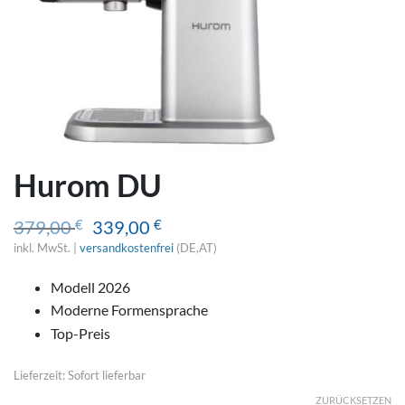
Hurom DU
Ursprünglicher
Aktueller
379,00
€
339,00
€
Preis
Preis
inkl. MwSt. |
versandkostenfrei
(DE,AT)
war:
ist:
379,00 €
339,00 €.
Modell 2026
Moderne Formensprache
Top-Preis
Lieferzeit: Sofort lieferbar
ZURÜCKSETZEN