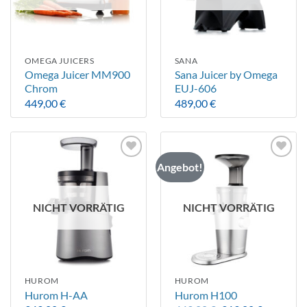
OMEGA JUICERS
SANA
Omega Juicer MM900
Sana Juicer by Omega
Chrom
EUJ-606
449,00
€
489,00
€
Angebot!
Auf die
Auf die
Wunschliste
Wunschliste
NICHT VORRÄTIG
NICHT VORRÄTIG
HUROM
HUROM
Hurom H-AA
Hurom H100