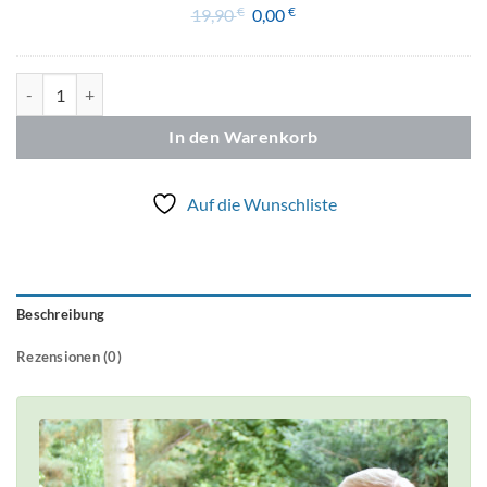
€
Ursprünglicher
€
Aktueller
19,90
0,00
Preis
Preis
war:
ist:
Hurom DU Menge
19,90 €
0,00 €.
In den Warenkorb
Auf die Wunschliste
Beschreibung
Rezensionen (0)