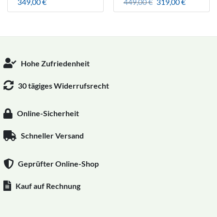
Ursprünglicher
Aktueller
349,00
€
449,00
€
319,00
€
Preis
Preis
war:
ist:
449,00 €
319,00 €.
Hohe Zufriedenheit
30 tägiges Widerrufsrecht
Online-Sicherheit
Schneller Versand
Geprüfter Online-Shop
Kauf auf Rechnung