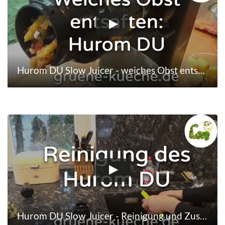
Hurom DU Slow Juicer - weiches Obst entsaften: Apfel, Orange und Zitrone (Teil 4/6)
Hurom DU Slow Juicer - Reinigung und Zusammenbau (Teil 5/6)