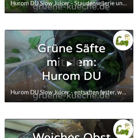
Hurom DU Slow Juicer - Staudensellerie und Gurken entsaften (Teil 2/6)
Hurom DU Slow Juicer - entsaften fester, weicher und blättriger Saftzutaten (Teil 3/6)