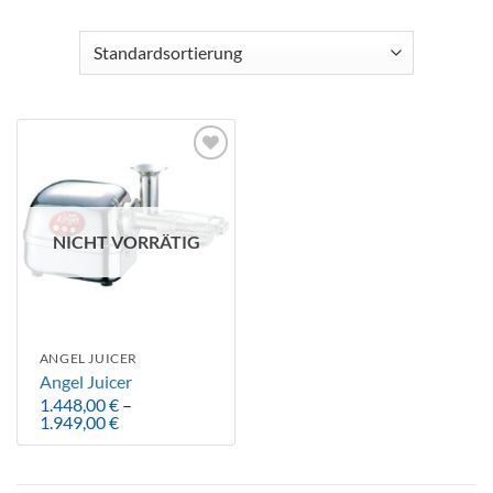
Auf die
Wunschliste
NICHT VORRÄTIG
ANGEL JUICER
Angel Juicer
1.448,00
€
–
Preisspanne:
1.949,00
€
1.448,00 €
bis
1.949,00 €