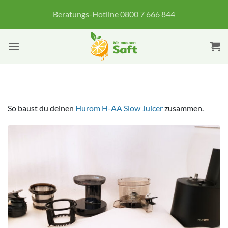
Zum
Beratungs-Hotline 0800 7 666 844
Inhalt
springen
So baust du deinen
Hurom H-AA Slow Juicer
zusammen.