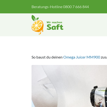
Zum
Beratungs-Hotline 0800 7 666 844
Inhalt
springen
So baust du deinen
Omega Juicer MM900
zus