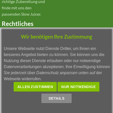
richtige Zubereitung und
finde mit uns den
passenden Slow Juicer.
Rechtliches
Wir benötigen Ihre Zustimmung
Impressum
Widerruf & Formular
Unsere Webseite nutzt Dienste Dritter, um Ihnen ein
Datenschutz
besseres Angebot bieten zu können. Sie können uns die
Barrierefreiheit
Nutzung dieser Dienste erlauben oder nur notwendige
Echtheit von
Datenverarbeitungen akzeptieren. Ihre Einwilligung können
Kundenbewertungen
Sie jederzeit über
Datenschutz anpassen
unten auf der
AGB
Webseite widerrufen.
Zahlungsarten
Versandkosten
ALLEN ZUSTIMMEN
NUR NOTWENDIGE
DETAILS