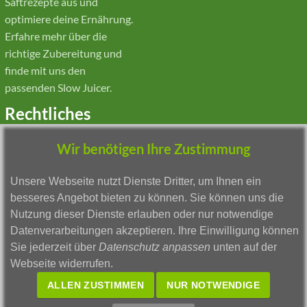
Saftrezepte aus und
optimiere deine Ernährung.
Erfahre mehr über die
richtige Zubereitung und
finde mit uns den
passenden Slow Juicer.
Rechtliches
Wir benötigen Ihre Zustimmung
Impressum
Widerruf & Formular
Unsere Webseite nutzt Dienste Dritter, um Ihnen ein
Datenschutz
besseres Angebot bieten zu können. Sie können uns die
Barrierefreiheit
Nutzung dieser Dienste erlauben oder nur notwendige
Echtheit von
Datenverarbeitungen akzeptieren. Ihre Einwilligung können
Kundenbewertungen
Sie jederzeit über
Datenschutz anpassen
unten auf der
AGB
Webseite widerrufen.
Zahlungsarten
Versandkosten
ALLEN ZUSTIMMEN
NUR NOTWENDIGE