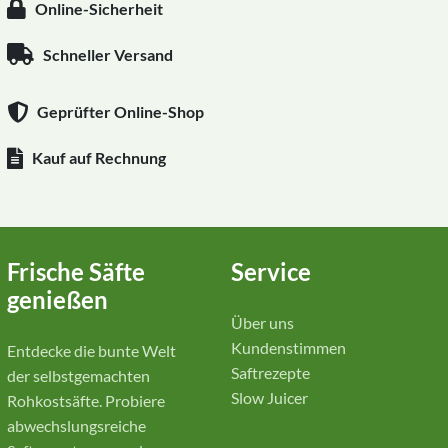
Online-Sicherheit
Schneller Versand
Geprüfter Online-Shop
Kauf auf Rechnung
Frische Säfte
Service
genießen
Über uns
Kundenstimmen
Entdecke die bunte Welt
Saftrezepte
der selbstgemachten
Slow Juicer
Rohkostsäfte. Probiere
abwechslungsreiche