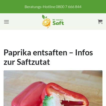
Zum
Beratungs-Hotline 0800 7 666 844
Inhalt
springen
Paprika entsaften – Infos
zur Saftzutat