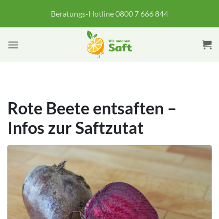
Zum
Beratungs-Hotline 0800 7 666 844
Inhalt
springen
Rote Beete entsaften –
Infos zur Saftzutat