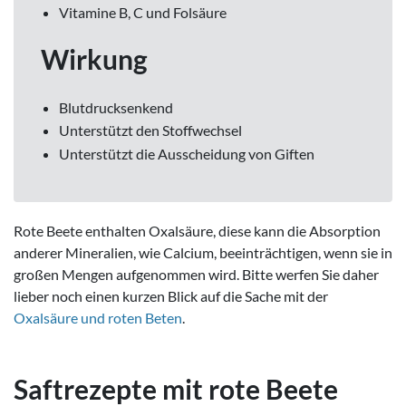
Vitamine B, C und Folsäure
Wirkung
Blutdrucksenkend
Unterstützt den Stoffwechsel
Unterstützt die Ausscheidung von Giften
Rote Beete enthalten Ox
als
ä
ure, diese
k
ann
die
Abs
or
ption
and
erer
Mineral
ien
,
w
ie
Cal
cium
,
bee
int
r
ä
cht
igen
,
w
enn
s
ie
in
gro
ß
en
Meng
en
a
uf
gen
omm
en
w
ird
. Bitte werfen Sie daher
lieber noch einen kurzen Blick auf die Sache mit der
Oxalsäure und roten Beten
.
Saftrezepte mit rote Beete